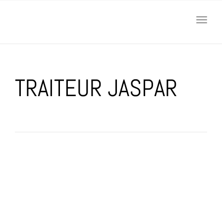
navig
Togg
navig
TRAITEUR JASPAR