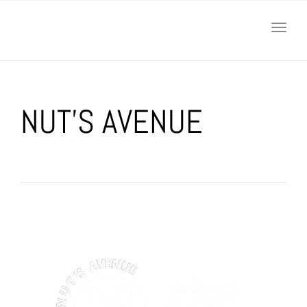
navig
Togg
navig
NUT’S AVENUE